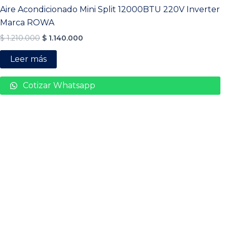
Aire Acondicionado Mini Split 12000BTU 220V Inverter
Marca ROWA
$
1.210.000
$
1.140.000
Leer más
Cotizar Whatsapp
Acerca de
Cra 19 # 29 – 33
, Bucaramanga – San
Cra 20 # 55 – 56
, Barrancabermeja