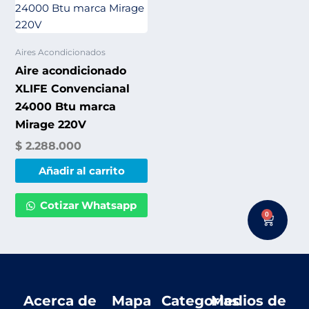
Aires Acondicionados
Aire acondicionado
XLIFE Convencianal
24000 Btu marca
Mirage 220V
$
2.288.000
Añadir al carrito
Cotizar Whatsapp
0
Cart
Acerca de
Mapa
Categorias
Medios de