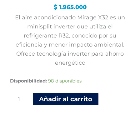
$
1.965.000
El aire acondicionado Mirage X32 es un
minisplit inverter que utiliza el
refrigerante R32, conocido por su
eficiencia y menor impacto ambiental.
Ofrece tecnología inverter para ahorro
energético
Aire
Disponibilidad:
98 disponibles
acondicionado
Inverter
Añadir al carrito
X32
18000
Btu
marca
Mirage
220V
cantidad