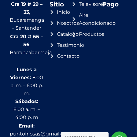
Sitio
Pago
Cra 19 # 29 –
Televisores
33
,
Inicio
Aire
Bucaramanga
Nosotros
Acondicionado
– Santander
Catalogo
Productos
Cra 20 # 55 –
56
,
Testimonio
Barrancabermeja
Contacto
Lunes a
Viernes:
8:00
a. m. – 6:00 p.
m.
Sábados:
8:00 a. m. –
4:00 p. m
Email:
puntofriosas@gmail.com