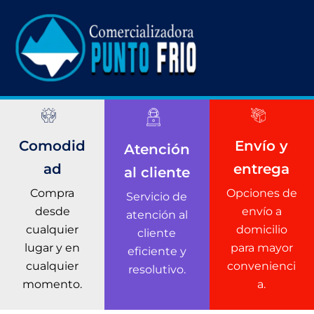
Ir
al
contenido
Envío y
Comodid
Atención
entrega
ad
al cliente
Opciones de
Compra
Servicio de
envío a
desde
atención al
domicilio
cualquier
cliente
para mayor
lugar y en
eficiente y
convenienci
cualquier
resolutivo.
a.
momento.