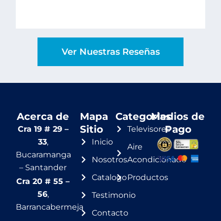
Ver Nuestras Reseñas
Acerca de
Mapa
Categorias
Medios de
Sitio
Pago
Cra 19 # 29 –
Televisores
33
,
Inicio
Aire
Bucaramanga
Nosotros
Acondicionado
– Santander
Catalogo
Productos
Cra 20 # 55 –
56
,
Testimonio
Barrancabermeja
Contacto