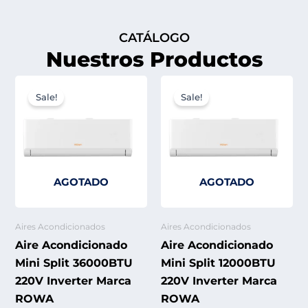
CATÁLOGO
Nuestros Productos
Original
Current
Original
Cur
price
price
price
pric
Sale!
Sale!
was:
is:
was:
is:
$ 4.100.000.
$ 3.900.000.
$ 1.210.000.
$ 1.
AGOTADO
AGOTADO
Aires Acondicionados
Aires Acondicionados
Aire Acondicionado
Aire Acondicionado
Mini Split 36000BTU
Mini Split 12000BTU
220V Inverter Marca
220V Inverter Marca
ROWA
ROWA