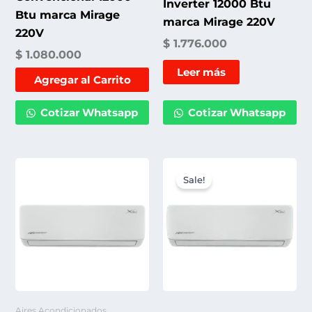
Inverter 12000 Btu
Btu marca Mirage
marca Mirage 220V
220V
$
1.776.000
$
1.080.000
Leer más
Agregar al Carrito
Cotizar Whatsapp
Cotizar Whatsapp
Original
Cur
price
pric
Sale!
was:
is:
$ 1.270.000.
$ 1.
Aires Acondicionados