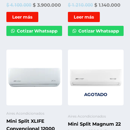
$
4.100.000
$
3.900.000
$
1.210.000
$
1.140.000
Leer más
Leer más
Cotizar Whatsapp
Cotizar Whatsapp
AGOTADO
Aires Acondicionados
Aires Acondicionados
Mini Split XLIFE
Mini Split Magnum 22
Convencional 12000