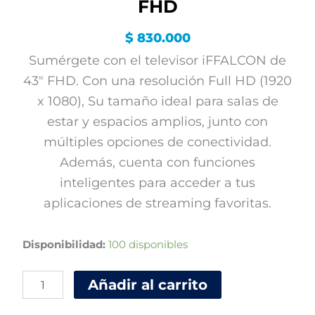
FHD
$
830.000
Sumérgete con el televisor iFFALCON de
43″ FHD. Con una resolución Full HD (1920
x 1080), Su tamaño ideal para salas de
estar y espacios amplios, junto con
múltiples opciones de conectividad.
Además, cuenta con funciones
inteligentes para acceder a tus
aplicaciones de streaming favoritas.
TELEVISOR
Disponibilidad:
100 disponibles
iFFALCON
43"
Añadir al carrito
FHD
cantidad