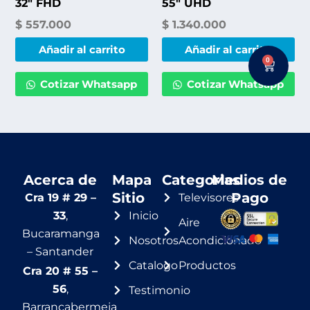
32″ FHD
55″ UHD
$
557.000
$
1.340.000
Añadir al carrito
Añadir al carrito
0
Cart
Cotizar Whatsapp
Cotizar Whatsapp
Acerca de
Mapa
Categorias
Medios de
Sitio
Pago
Cra 19 # 29 –
Televisores
33
,
Inicio
Aire
Bucaramanga
Nosotros
Acondicionado
– Santander
Catalogo
Productos
Cra 20 # 55 –
56
,
Testimonio
Barrancabermeja