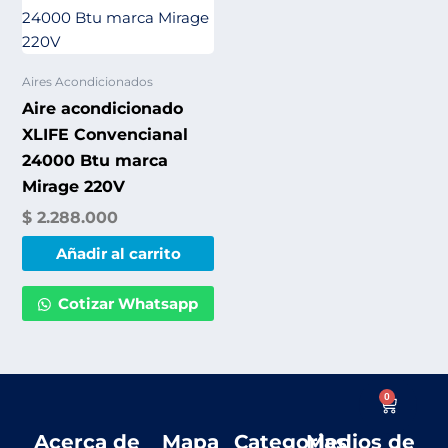
Aires Acondicionados
Aire acondicionado
XLIFE Convencianal
24000 Btu marca
Mirage 220V
$
2.288.000
Añadir al carrito
Cotizar Whatsapp
0
Cart
Acerca de
Mapa
Categorias
Medios de