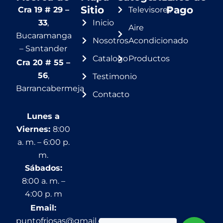
Sitio
Pago
Cra 19 # 29 –
Televisores
33
,
Inicio
Aire
Bucaramanga
Nosotros
Acondicionado
– Santander
Catalogo
Productos
Cra 20 # 55 –
56
,
Testimonio
Barrancabermeja
Contacto
Lunes a
Viernes:
8:00
a. m. – 6:00 p.
m.
Sábados:
8:00 a. m. –
4:00 p. m
Email:
puntofriosas@gmail.com